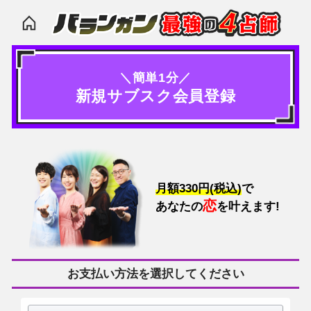
＼簡単1分／
新規サブスク会員登録
月額330円(税込)
で
恋
あなたの
を叶えます!
払い方法を選択してください