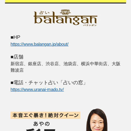
に原因不明の高熱で倒れて以降、人
スッと頭の中に入ってくるようにな
力は悩みを持つ多くの人に求められ、
めとした様々な相談に乗るようになっ
座店
ドジャパン『GLITTER』
eチャンネル
youtube.com/channel/UCXUaRVzHQ1O99d
ちゃんネル
youtube.com/channel/UCPom6fMtklpP9yY2