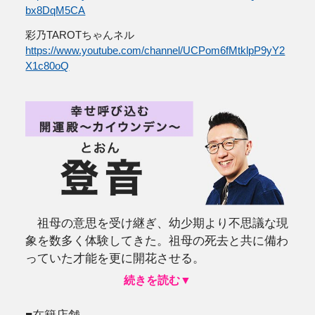
@占い館バランガン
youtube.com/channel/UCCxZdB0a_P1lRhXr
に明け暮れる日々。30代で10年遅
きた春に、ドラマチックな理想を抱き
実に対処できず途方に暮れたという。
谷店
eチャンネル
youtube.com/channel/UCXUaRVzHQ1O99d