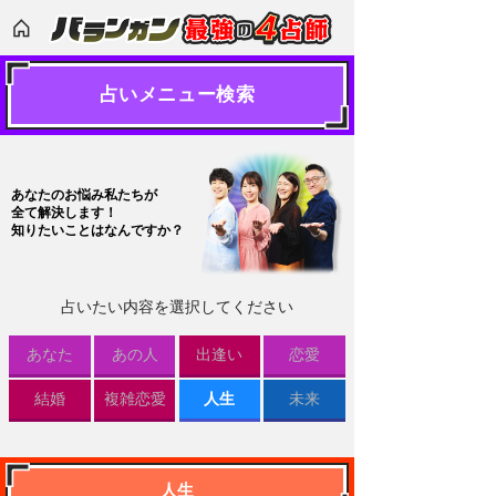
占いメニュー検索
あなたのお悩み私たちが
全て解決します！
知りたいことはなんですか？
占いたい内容を選択してください
あなた
あの人
出逢い
恋愛
結婚
複雑恋愛
人生
未来
人生