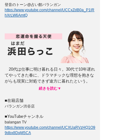
登音のトーン@占い館バランガン
https://www.youtube.com/channel/UCCxZdB0a_P1lR
hXrLW6AmtQ
20代は仕事に明け暮れる日々。30代で10年遅れ
てやってきた春に、ドラマチックな理想を抱きな
がらも現実に対処できず途方に暮れたという。
■在籍店舗
バランガン渋谷店
■YouTubeチャンネル
balangan TV
https://www.youtube.com/channel/UCXUaRVzHQ1O9
9dbx8DqM5CA