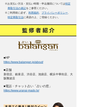
※お支払い方法・支払い時期・申込撤回については
特定
商取引法の表記
をご参照ください。
※ご利用前に必ず、
利用規約
、
プライバシーポリシー
、
特定商取引法
に承諾の上、ご登録ください。
■HP
https://www.balangan.jp/about/
■店舗
新宿店、銀座店、渋谷店、池袋店、横浜中華街店、大
阪難波店
■電話・チャット占い「占いの窓」
https://www.uranai-mado.tv/