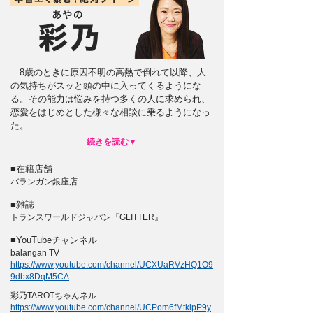
8歳のときに原因不明の高熱で倒れて以降、人
の気持ちがスッと頭の中に入ってくるようにな
る。その能力は悩みを持つ多くの人に求められ、
恋愛をはじめとした様々な相談に乗るようになっ
た。
■在籍店舗
バランガン銀座店
■雑誌
トランスワールドジャパン『GLITTER』
■YouTubeチャンネル
balangan TV
https://www.youtube.com/channel/UCXUaRVzHQ1O9
9dbx8DqM5CA
彩乃TAROTちゃんネル
https://www.youtube.com/channel/UCPom6fMtklpP9y