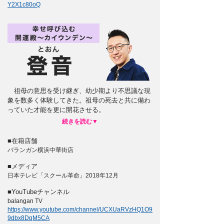
Y2X1c80oQ
祖母の意思を受け継ぎ、幼少期より不思議な現
象を数多く体験してきた。祖母の死去と共に備わ
っていた才能を更に開花させる。
■在籍店舗
バランガン横浜中華街店
■メディア
日本テレビ「スクール革命」2018年12月
■YouTubeチャンネル
balangan TV
https://www.youtube.com/channel/UCXUaRVzHQ1O9
9dbx8DqM5CA