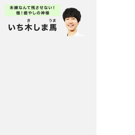
地方の公立校から現役で国立大学へ入学、卒業
後もストレートで大手広告代理店に就職。しかし
順調に見える人生の裏では、他人に理解され
■在籍店舗
バランガン新宿店
■YouTubeチャンネル
balangan TV
https://www.youtube.com/channel/UCXUaRVzHQ1O9
9dbx8DqM5CA
月額330円(税込)
で