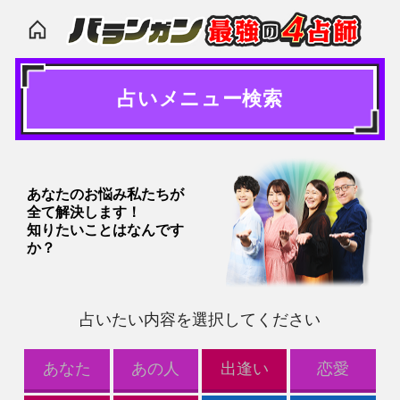
占いメニュー検索
み私たちが
す！
はなんです
たい内容を選択してください
あの人
出逢い
恋愛
複雑恋愛
人生
未来