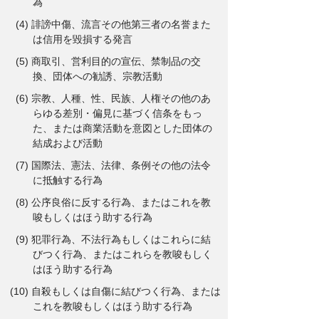
為
(4) 誹謗中傷、流言その他第三者の名誉また
は信用を毀損する発言
(5) 商取引、営利目的の宣伝、禁制品の交
換、団体への勧誘、宗教活動
(6) 宗教、人種、性、民族、人権その他のあ
らゆる差別・偏見に基づく信条をもっ
た、または商業活動を意図とした団体の
結成および活動
(7) 国際法、憲法、法律、条例その他の法令
に抵触する行為
(8) 公序良俗に反する行為、またはこれを教
唆もしくはほう助する行為
(9) 犯罪行為、不法行為もしくはこれらに結
びつく行為、またはこれらを教唆もしく
はほう助する行為
(10) 自殺もしくは自傷に結びつく行為、または
これを教唆もしくはほう助する行為