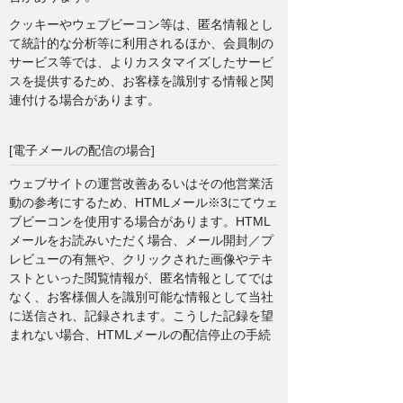
クッキーやウェブビーコン等は、匿名情報とし
て統計的な分析等に利用されるほか、会員制の
サービス等では、よりカスタマイズしたサービ
スを提供するため、お客様を識別する情報と関
連付ける場合があります。
[電子メールの配信の場合]
ウェブサイトの運営改善あるいはその他営業活
動の参考にするため、HTMLメール※3にてウェ
ブビーコンを使用する場合があります。HTML
メールをお読みいただく場合、メール開封／プ
レビューの有無や、クリックされた画像やテキ
ストといった閲覧情報が、匿名情報としてでは
なく、お客様個人を識別可能な情報として当社
に送信され、記録されます。こうした記録を望
まれない場合、HTMLメールの配信停止の手続
をとるようお願いします。但し、その場合に
は、当グループ各社の送信するHTMLメール配
信サービスはご利用になれません。あらかじめ